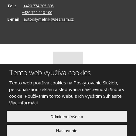
Tel.:
+420 774 205 805
,
+420 722 110 100
E-mail:
autodilymelnik@seznam.cz
Tento web využíva cookies
Tento web používa cookies na Poskytovanie Služieb,
personalizáciu reklám a sledovania návštevnosti Súbory
© 2026 Vrakoviště Škoda Mělník, vytvořila eBRÁNA s.r.o.
cookie. Používaním tohto webu s ich využitím Súhlasíte.
Mapa stránok
|
Podmínky užitie
Viac informácií
VYTVORILA
Odmietnuť všetko
Tento web je chránený pomocou Google reCAPTCHA, a platia pre
Nastavenie
neho