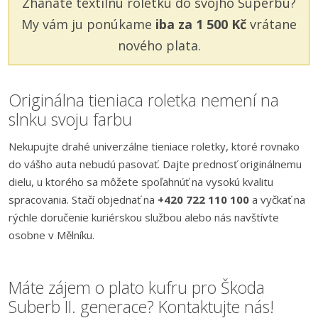
Zháňate textilnú roletku do svojho Superbu?
My vám ju ponúkame
iba za 1 500 Kč
vrátane
nového plata.
Originálna tieniaca roletka nemení na
slnku svoju farbu
Nekupujte drahé univerzálne tieniace roletky, ktoré rovnako
do vášho auta nebudú pasovať. Dajte prednosť originálnemu
dielu, u ktorého sa môžete spoľahnúť na vysokú kvalitu
spracovania. Stačí objednať na
+420 722 110 100
a vyčkať na
rýchle doručenie kuriérskou službou alebo nás navštívte
osobne v Mělníku.
Máte zájem o plato kufru pro Škoda
Suberb II. generace? Kontaktujte nás!