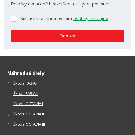
Položky označené hvězdičkou (
*
) jsou povinné.
Súhlasím so spracovaním
osobných údajov
.
Súhlasím
so
spracovaním
Odoslať
osobných
údajov
.
Formulár
sa
nepodarilo
Náhradné diely
odoslať
Škoda FABIA I
Škoda FABIA II
Škoda OCTAVIA I
Škoda OCTAVIA II
Škoda OCTAVIA III