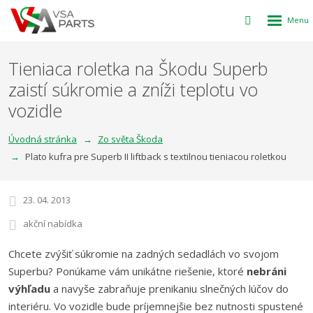
Rozbalen
Vyhledávání
menu
Tieniaca roletka na Škodu Superb
zaistí súkromie a zníži teplotu vo
vozidle
Úvodná stránka
Zo světa Škoda
Plato kufra pre Superb II liftback s textilnou tieniacou roletkou
23. 04. 2013
akční nabídka
Chcete zvýšiť súkromie na zadných sedadlách vo svojom
Superbu? Ponúkame vám unikátne riešenie, ktoré
nebráni
výhľadu
a navyše zabraňuje prenikaniu slnečných lúčov do
interiéru. Vo vozidle bude príjemnejšie bez nutnosti spustené