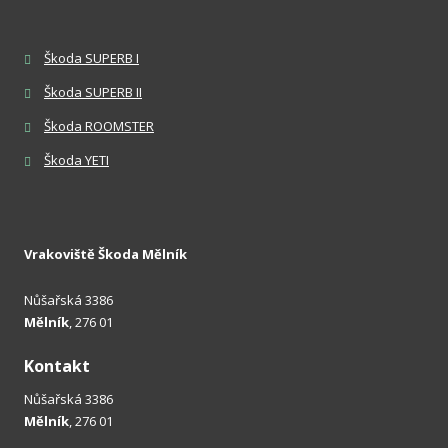
Škoda SUPERB I
Škoda SUPERB II
Škoda ROOMSTER
Škoda YETI
Vrakoviště Škoda Mělník
Nůšařská 3386
Mělník
, 276 01
Kontakt
Nůšařská 3386
Mělník
, 276 01