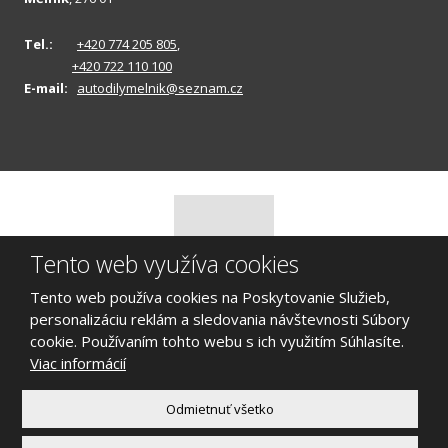
Tel.:
+420 774 205 805
,
+420 722 110 100
E-mail:
autodilymelnik@seznam.cz
Tento web využíva cookies
Tento web používa cookies na Poskytovanie Služieb,
personalizáciu reklám a sledovania návštevnosti Súbory
© 2026 Vrakoviště Škoda Mělník, vytvořila eBRÁNA s.r.o.
cookie. Používaním tohto webu s ich využitím Súhlasíte.
Mapa stránok
|
Podmínky užitie
Viac informácií
VYTVORILA
Odmietnuť všetko