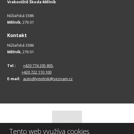
Vrakoviště Škoda Mělník
Nůšařská 3386
Mělník
, 276 01
Kontakt
Nůšařská 3386
Mělník
, 276 01
Tel.:
+420 774 205 805
,
+420 722 110 100
E-mail:
autodilymelnik@seznam.cz
Tento web využíva cookies