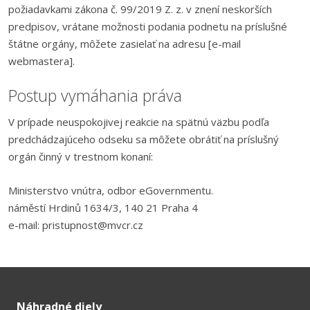
požiadavkami zákona č. 99/2019 Z. z. v znení neskorších
predpisov, vrátane možnosti podania podnetu na príslušné
štátne orgány, môžete zasielať na adresu [e-mail
webmastera].
Postup vymáhania práva
V prípade neuspokojivej reakcie na spätnú väzbu podľa
predchádzajúceho odseku sa môžete obrátiť na príslušný
orgán činný v trestnom konaní:
Ministerstvo vnútra, odbor eGovernmentu.
náměstí Hrdinů 1634/3, 140 21 Praha 4
e-mail: pristupnost@mvcr.cz
Náhradné diely